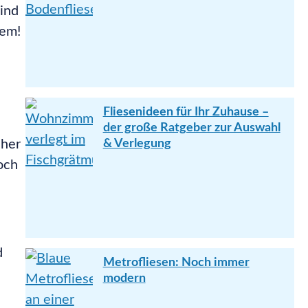
sind
lem!
Fliesenideen für Ihr Zuhause –
der große Ratgeber zur Auswahl
cher
& Verlegung
och
d
Metrofliesen: Noch immer
modern